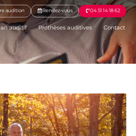
re audition
Rendez-vous
04 51 14 18 62
lan auditif
Prothèses auditives
Contact