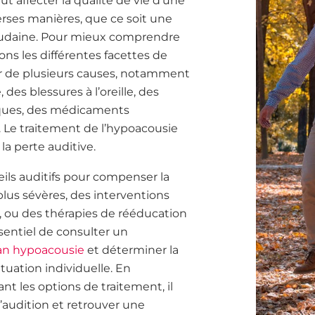
t affecter la qualité de vie d’une
rses manières, que ce soit une
soudaine. Pour mieux comprendre
ons les différentes facettes de
er de plusieurs causes, notamment
, des blessures à l’oreille, des
iques, des médicaments
 Le traitement de l’hypoacousie
la perte auditive.
ils auditifs pour compenser la
plus sévères, des interventions
s, ou des thérapies de rééducation
ssentiel de consulter un
lan hypoacousie
et déterminer la
tuation individuelle. En
t les options de traitement, il
’audition et retrouver une