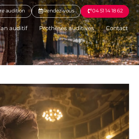
re audition
Rendez-vous
04 51 14 18 62
lan auditif
Prothèses auditives
Contact