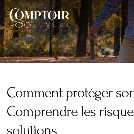
Aller
au
contenu
Comment protéger son 
Comprendre les risques 
solutions