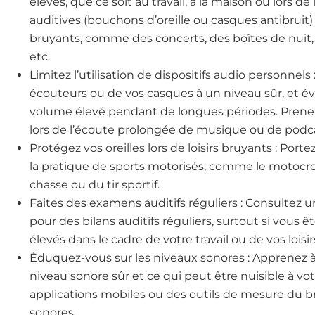
élevés, que ce soit au travail, à la maison ou lors de 
auditives (bouchons d’oreille ou casques antibrui
bruyants, comme des concerts, des boîtes de nuit,
etc.
Limitez l’utilisation de dispositifs audio personnels
écouteurs ou de vos casques à un niveau sûr, et év
volume élevé pendant de longues périodes. Prenez
lors de l’écoute prolongée de musique ou de podca
Protégez vos oreilles lors de loisirs bruyants : Port
la pratique de sports motorisés, comme le motocross 
chasse ou du tir sportif.
Faites des examens auditifs réguliers : Consultez 
pour des bilans auditifs réguliers, surtout si vous
élevés dans le cadre de votre travail ou de vos loisir
Éduquez-vous sur les niveaux sonores : Apprenez à
niveau sonore sûr et ce qui peut être nuisible à vot
applications mobiles ou des outils de mesure du br
sonores.