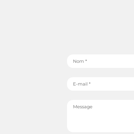
Nom
E-
mail
Message